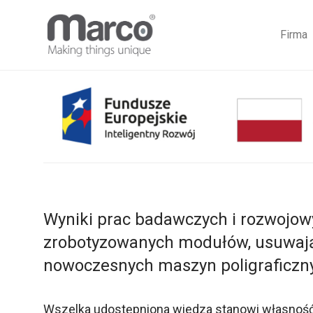
Firma
Wyniki prac badawczych i rozwojow
zrobotyzowanych modułów, usuwają
nowoczesnych maszyn poligraficzny
Wszelka udostępniona wiedza stanowi własność i